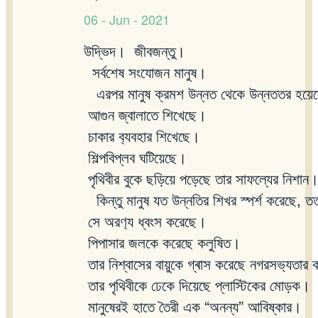
06 - Jun - 2021
উদ্ভিদ।
জীবজন্তু।
সর্বশেষ
সংযোজন
মানুষ।
এরপর
মানুষ
ক্রমশ
উন্নত
থেকে
উন্নততর
হয়ে
আগুন
জ্বালাতে
শিখেছে।
চাকার
ব
্যবহার
শিখেছে।
শিল্পবিপ্লব
ঘটিয়েছে।
পৃথিবীর
বুকে
ছড়িয়ে
পড়েছে
তার
সাফল্যের
নিশান
কিন্তু
মানুষ
যত
উন্নতির
শিখর
স্পর্শ
করেছে
,
ত
সে
অরণ
্য
ধ্বংস
করেছে।
পিপাসার
জলকে
করেছে
কলুষিত।
তার
নিশ্বাসের
বায়ুকে
গ্ৰাস
করেছে
নগরসভ
্যতার
তার
পৃথিবীকে
ঢেকে
দিয়েছে
প্লাস্টিকের
মোড়ক।
মানুষেরই
হাতে
তৈরী
এক
“
অনন্য
”
আবিষ্কার।