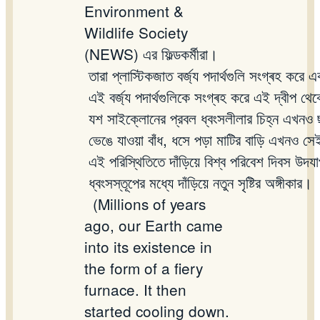
Environment &
Wildlife Society
(NEWS)
এর
ফিল্ডকর্মীরা।
তারা
প্লাস্টিকজাত
বর্জ্য
পদার্থগুলি
সংগ্ৰহ
করে
এ
এই
বর্জ্য
পদার্থগুলিকে
সংগ্ৰহ
করে
এই
দ্বীপ
থেক
যশ
সাইক্লোনের
প্রবল
ধ্বংসলীলার
চিহ্ন
এখনও
ভেঙে
যাওয়া
বাঁধ
,
ধসে
পড়া
মাটির
বাড়ি
এখনও
সে
এই
পরিস্থিতিতে
দাঁড়িয়ে
বিশ্ব
পরিবেশ
দিবস
উদযা
ধ্বংসস্তূপের
মধ্যে
দাঁড়িয়ে
নতুন
সৃষ্টির
অঙ্গীকার।
(Millions of years
ago, our Earth came
into its existence in
the form of a fiery
furnace. It then
started cooling down.