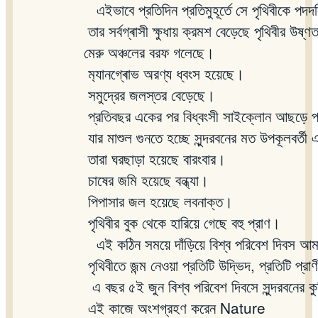
এইভাবে
প্রতিদিন
প্রতিমুহূর্তে
সে
পৃথিবীকে
পদদ
তার
সর্বগ্ৰাসী
ক্ষুধায়
ক্রমশ
বেড়েছে
পৃথিবীর
উষ্ণ
মেরু
অঞ্চলের
বরফ
গলেছে।
ম
্যানগ্ৰোভ
অরণ্য
ধ্বংস
হয়েছে।
সমুদ্রের
জলস্তর
বেড়েছে।
প্রতিবছর
একের
পর
বিধ্বংসী
সাইক্লোন
আছড়ে
যার
মাশুল
গুনতে
হচ্ছে
সুন্দরবনের
মত
উপকূলবর্তী
এ
তারা
ঘরছাড়া
হয়েছে
বারংবার।
চাষের
জমি
হয়েছে
বন্ধ্যা।
পিপাসার
জল
হয়েছে
লবনাক্ত।
পৃথিবীর
বুক
থেকে
হারিয়ে
গেছে
বহু
প্রাণ।
এই
কঠিন
সময়ে
দাঁড়িয়ে
বিশ্ব
পরিবেশ
দিবস
আম
পৃথিবীতে
জন্ম
নেওয়া
প্রতিটি
উদ্ভিদ
,
প্রতিটি
প্রাণ
এ
বছর
৫ই
জুন
বিশ্ব
পরিবেশ
দিবসে
সুন্দরবনের
ক
এই
কাজে
অংশগ্রহণ
করেন
Nature