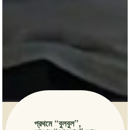
প্রথমে “বুলবুল”,