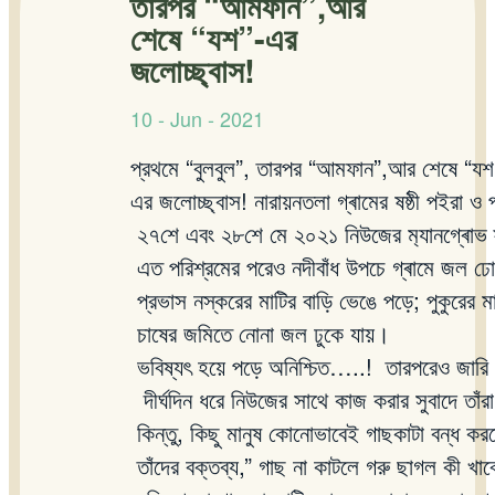
তারপর “আমফান”,আর
শেষে “যশ”-এর
জলোচ্ছ্বাস!
10 - Jun - 2021
প্রথমে
“
বুলবুল
”,
তারপর
“
আমফান
”,
আর
শেষে
“
যশ
এর
জলোচ্ছ্বাস
!
নারায়নতলা
গ্ৰামের
ষষ্ঠী
পইরা
ও
২৭শে
এবং
২৮শে
মে
২০২১
নিউজের
ম
্যানগ্ৰোভ
এত
পরিশ্রমের
পরেও
নদীবাঁধ
উপচে
গ্ৰামে
জল
ঢ
প্রভাস
নস্করের
মাটির
বাড়ি
ভেঙে
পড়ে
;
পুকুরের
ম
চাষের
জমিতে
নোনা
জল
ঢুকে
যায়।
ভবিষ্যৎ
হয়ে
পড়ে
অনিশ্চিত
…..!
তারপরেও
জারি
দীর্ঘদিন
ধরে
নিউজের
সাথে
কাজ
করার
সুবাদে
তাঁরা
কিন্তু
,
কিছু
মানুষ
কোনোভাবেই
গাছকাটা
বন্ধ
কর
তাঁদের
বক্তব্য
,”
গাছ
না
কাটলে
গরু
ছাগল
কী
খাব