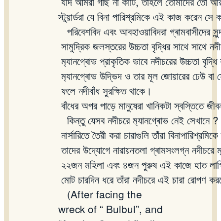
যদি
আমরা
গাছ
না
কাটি
,
তাহলে
তোমাদের
তো
আ
স্টুয়ার্ডরা
যে
বিনা
পারিশ্রমিকে
এই
কাজ
করেন
সে
ক
পরিবেশবিদ
এবং
আবহাওয়াবিদরা
গ্ৰামবাসীদের
সু
সামুদ্রিক
জলস্তরের
উচ্চতা
বৃদ্ধির
সাথে
সাথে
নদী
ম
্যানগ্ৰোভ
প্রাকৃতিক
ভাবে
নদীচরের
উচ্চতা
বৃদ্ধি
ম
্যানগ্ৰোভ
উদ্ভিদ
ও
তার
মূল
জোয়ারের
ঢেউ
বা
স
ফলে
নদীবাঁধ
সুরক্ষিত
থাকে।
বাঁধের
অপর
পাড়ে
মানুষেরা
খানিকটা
স্বস্তিতে
জীব
কিন্তু
যেসব
নদীচরে
ম
্যানগ্ৰোভ
নেই
সেখানে
?
নার্সারিতে
তৈরী
করা
চারাগুলি
তাঁরা
বিনাপারিশ্রমিকে
তাদের
উদ্যোগে
নারায়নতলা
গ্ৰামসংলগ্ন
নদীচরে
২২জন
মহিলা
এবং
৪জন
পুরুষ
এই
কাজে
হাত
লা
মোট
চারদিন
ধরে
তাঁরা
নদীচরে
এই
চারা
রোপণ
কর
(After facing the
wreck of “ Bulbul”, and